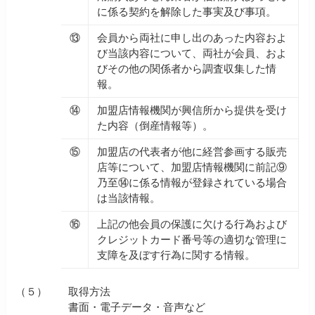
に係る契約を解除した事実及び事項。
⑬
会員から両社に申し出のあった内容およ
び当該内容について、両社が会員、およ
びその他の関係者から調査収集した情
報。
⑭
加盟店情報機関が興信所から提供を受け
た内容（倒産情報等）。
⑮
加盟店の代表者が他に経営参画する販売
店等について、加盟店情報機関に前記⑨
乃至⑭に係る情報が登録されている場合
は当該情報。
⑯
上記の他会員の保護に欠ける行為および
クレジットカード番号等の適切な管理に
支障を及ぼす行為に関する情報。
（５）
取得方法
書面・電子データ・音声など