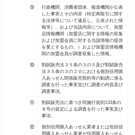
⑨
行政機関、消費者団体、報道機関が公表
した事実とその内容（特定商取引に関す
る法律等について違反し、公表された情
報等）、および当該内容について、加盟
店情報機関（加盟店に関する情報の収集
および加盟会員に対する当該情報の提供
を業とするもの。）および加盟店情報機
関の加盟会員が調査収集した情報。
⑩
割賦販売法３５条の３の５及び割賦販売
法３５条の３の２０における個別信用購
入あっせん関係販売契約等の勧誘に係る
調査を行った事実並びに調査の内容及び
調査事項。
⑪
割賦販売法に基づき同施行規則133条の
８号の規定による調査を行った事実及び
事項。
⑫
個別信用購入あっせん業者または包括信
用購入あっせん業者が信用購入あっせん