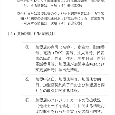
②
当社のクレジット関連事業における市場調査・商品開発。
（利用する情報は、次項（４）表①②③）
③
当社または加盟店等のクレジット関連事業における宣伝
物・印刷物の会員宛送付および電話等による、営業案内
（利用する情報は、次項（４）表①②③）
（４）
共同利用する情報項目
①
加盟店の商号（名称）、所在地、郵便番
号、電話（FAX）番号、法人番号、代表
者の氏名、性別、住所、生年月日、自宅
電話番号等、加盟店が加盟申込時および
変更届出時に届出た情報。
②
加盟申込日、加盟店審査、加盟店契約
日、加盟店契約終了日および加盟店と両
社との取引に関する情報。
③
加盟店のクレジットカードの取扱状況
（他社カードを含む。）に関する情報お
よび取引を行った事実（その取引内容、