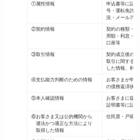
①属性情報
申込書等に記入
号・運転免許証
況・メールアド
②契約情報
契約の種類・入
用額・利息・分
口座等
③取引情報
契約成立後の利
取引に関する情
した情報、利用
④支払能力判断のための情報
お客さまが申告
の債務返済状況
⑤本人確認情報
お客さまに提出
証明書等に記載
⑥お客さま又は公的機関から
住民票・戸籍謄
適法かつ適正な方法により
取得した情報