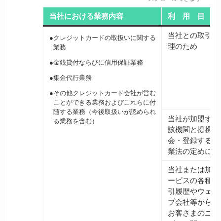
当社における業務内容
利 用 目 的
当社との取引の
●
クレジットカードの取扱いに関する
理のため
業務
●
金銭貸付ならびに信用保証業務
●
集金代行業務
●
その他クレジットカード会社が営む
ことができる業務およびこれらに付
随する業務（今後取扱いが認められ
当社が加盟する
る業務を含む）
該機関と提携す
会・登録するた
業法の定めに基
当社または加盟
ービスの各種ご
引履歴やウェブ
プ会社等から取
お客さまのニー