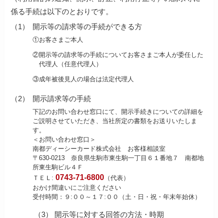
係る手続は以下のとおりです。
（1）
開示等の請求等の手続ができる方
①
お客さまご本人
②
開示等の請求等の手続についてお客さまご本人が委任した
代理人（任意代理人）
③
成年被後見人の場合は法定代理人
（2）
開示請求等の手続
下記のお問い合わせ窓口にて、開示手続きについての詳細を
ご説明させていただき、当社所定の書類をお送りいたしま
す。
＜お問い合わせ窓口＞
南都ディーシーカード株式会社 お客様相談室
〒630-0213 奈良県生駒市東生駒一丁目６１番地７ 南都地
所東生駒ビル４Ｆ
0743-71-6800
ＴＥＬ:
（代表）
おかけ間違いにご注意ください
受付時間：９:００～１７:００（土・日・祝・年末年始休）
（3） 開示等に対する回答の方法・時期