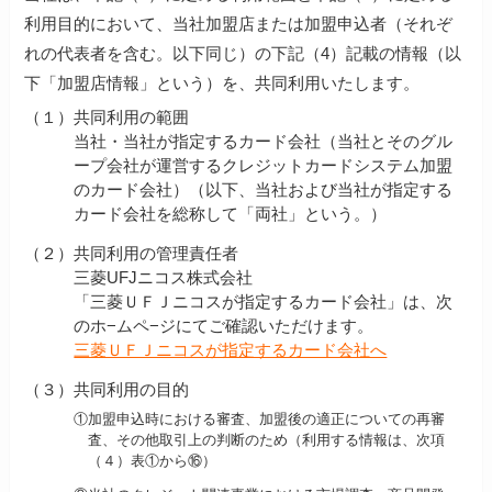
利用目的において、当社加盟店または加盟申込者（それぞ
れの代表者を含む。以下同じ）の下記（4）記載の情報（以
下「加盟店情報」という）を、共同利用いたします。
（１）
共同利用の範囲
当社・当社が指定するカード会社（当社とそのグル
ープ会社が運営するクレジットカードシステム加盟
のカード会社）（以下、当社および当社が指定する
カード会社を総称して「両社」という。）
（２）
共同利用の管理責任者
三菱UFJニコス株式会社
「三菱ＵＦＪニコスが指定するカード会社」は、次
のホ−ムペ−ジにてご確認いただけます。
三菱ＵＦＪニコスが指定するカード会社へ
（３）
共同利用の目的
①
加盟申込時における審査、加盟後の適正についての再審
査、その他取引上の判断のため（利用する情報は、次項
（４）表①から⑯）