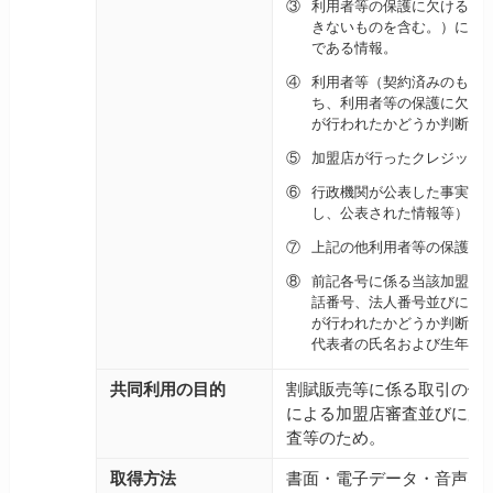
③
利用者等の保護に欠ける行
きないものを含む。）に係
である情報。
④
利用者等（契約済みのもの
ち、利用者等の保護に欠け
が行われたかどうか判断す
⑤
加盟店が行ったクレジット
⑥
行政機関が公表した事実と
し、公表された情報等）につ
⑦
上記の他利用者等の保護に
⑧
前記各号に係る当該加盟店
話番号、法人番号並びに代
が行われたかどうか判断す
代表者の氏名および生年月
共同利用の目的
割賦販売等に係る取引の健
による加盟店審査並びに加
査等のため。
取得方法
書面・電子データ・音声な