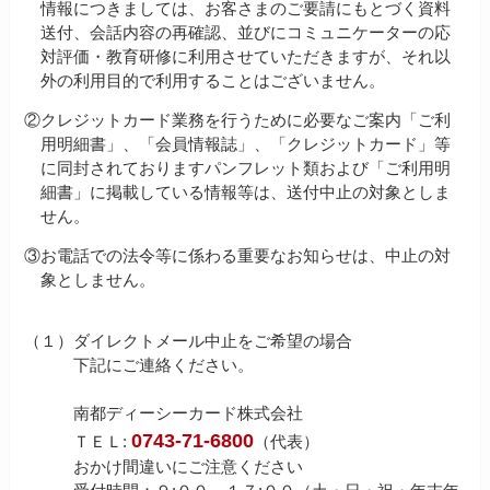
情報につきましては、お客さまのご要請にもとづく資料
送付、会話内容の再確認、並びにコミュニケーターの応
対評価・教育研修に利用させていただきますが、それ以
外の利用目的で利用することはございません。
②
クレジットカード業務を行うために必要なご案内「ご利
用明細書」、「会員情報誌」、「クレジットカード」等
に同封されておりますパンフレット類および「ご利用明
細書」に掲載している情報等は、送付中止の対象としま
せん。
③
お電話での法令等に係わる重要なお知らせは、中止の対
象としません。
（１）
ダイレクトメール中止をご希望の場合
下記にご連絡ください。
南都ディーシーカード株式会社
0743-71-6800
ＴＥＬ:
（代表）
おかけ間違いにご注意ください