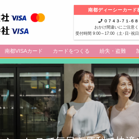
南都ディーシーカード
０７４３-７１-６
おかけ間違いにご注意く
受付時間 9:00～17:00（土･日･
南都VISAカード
カードをつくる
紛失・盗難