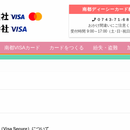
南都ディーシーカード
０７４３-７１-６
おかけ間違いにご注意く
受付時間 9:00～17:00（土･日･
南都VISAカード
カードをつくる
紛失・盗難
a Secure）について