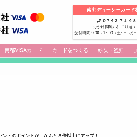
南都ディーシーカード
０７４３-７１-６
おかけ間違いにご注意く
受付時間 9:00～17:00（土･日･
南都VISAカード
カードをつくる
紛失・盗難
プレゼントのポイントが、なんと３倍以上にアップ！