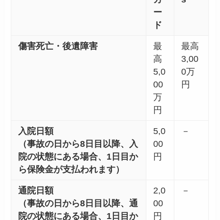
ー
ド
傷害死亡・後遺障害
最
最高
高
3,00
5,0
0万
00
円
万
円
入院日額
5,0
－
（事故の日から8日目以降、入
00
院の状態にある場合、1日目か
円
ら保険金が支払われます）
通院日額
2,0
－
（事故の日から8日目以降、通
00
院の状態にある場合、1日目か
円